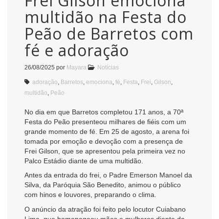
Frei Gilson emociona
multidão na Festa do
Peão de Barretos com
fé e adoração
26/08/2025
por
Mayara
Notícias
adoração
,
Barretos
,
emociona
,
fé
,
Festa
,
Frei
,
Gilson
,
multidão
,
Peão
No dia em que Barretos completou 171 anos, a 70ª
Festa do Peão presenteou milhares de fiéis com um
grande momento de fé. Em 25 de agosto, a arena foi
tomada por emoção e devoção com a presença de
Frei Gilson, que se apresentou pela primeira vez no
Palco Estádio diante de uma multidão.
Antes da entrada do frei, o Padre Emerson Manoel da
Silva, da Paróquia São Benedito, animou o público
com hinos e louvores, preparando o clima.
O anúncio da atração foi feito pelo locutor Cuiabano
Lima, que homenageou mães e mulheres diante da