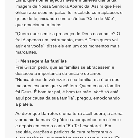
imagem de Nossa Senhora Aparecida. Assim que Frei
Gilson apareceu no palco, foi recebido com aplausos e
gritos de fé, iniciando com o cântico “Colo de Mãe”,
que emocionou a todos.
“Quem quer sentir a presença de Deus essa noite? O
frei é apenas um instrumento, mas é Deus quem vai
agir em vocês”, disse ele em um dos momentos mais
marcantes.
✨
Mensagem às famílias
Frei Gilson pediu que as famílias se abraçassem e
destacou a importância da união e do amor.
“Nunca deixe de valorizar a sua família, ela é um dos
maiores tesouros que você tem. Quem criou a família
foi Deus! É bom ter pai, é bom ter mãe. Você só está
aqui por causa da sua família”, pregou, emocionando
a plateia.
Ao dizer que Barretos é uma terra acolhedora, a arena
vibrou ainda mais. O público acompanhou em silêncio
e depois em coro o canto “Eu Te Levantarei”. Em
seguida, orações e pedidos de cura reforçaram o
clima espiritual, que também contou com o louvor “Eu