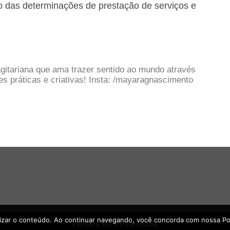
o das determinações de prestação de serviços e
gitariana que ama trazer sentido ao mundo através
 práticas e criativas! Insta: /mayaragnascimento
lizar o conteúdo. Ao continuar navegando, você concorda com nossa Polí
Política de Privacidade