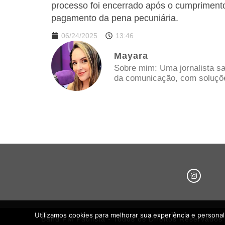
processo foi encerrado após o cumpriment
pagamento da pena pecuniária.
06/24/2025
13:46
Mayara
Sobre mim: Uma jornalista sa
da comunicação, com soluções
Utilizamos cookies para melhorar sua experiência e persona
Band FM Paulista - Todos os Direitos Reservados