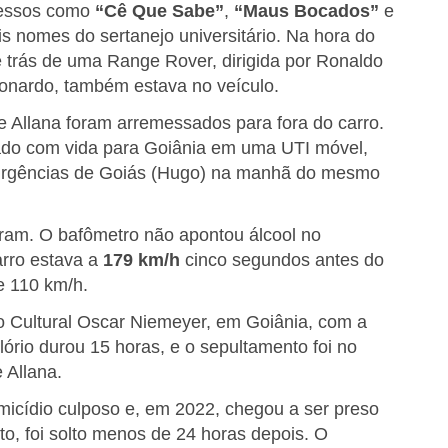
ucessos como
“Cê Que Sabe”
,
“Maus Bocados”
e
is nomes do sertanejo universitário. Na hora do
e trás de uma Range Rover, dirigida por Ronaldo
eonardo, também estava no veículo.
 Allana foram arremessados para fora do carro.
evado com vida para Goiânia em uma UTI móvel,
e Urgências de Goiás (Hugo) na manhã do mesmo
ram. O bafômetro não apontou álcool no
arro estava a
179 km/h
cinco segundos antes do
e 110 km/h.
o Cultural Oscar Niemeyer, em Goiânia, com a
ório durou 15 horas, e o sepultamento foi no
 Allana.
omicídio culposo e, em 2022, chegou a ser preso
o, foi solto menos de 24 horas depois. O