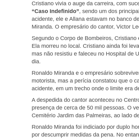
Cristiano vivia o auge da carreira, com s
“Caso Indefinido”
, sendo um dos principa
acidente, ele e Allana estavam no banco d
Miranda. O empresário do cantor, Victor L
Segundo o Corpo de Bombeiros, Cristiano e
Ela morreu no local. Cristiano ainda foi l
mas não resistiu e faleceu no Hospital d
dia.
Ronaldo Miranda e o empresário sobrevive
motorista, mas a perícia constatou que o c
acidente, em um trecho onde o limite era d
A despedida do cantor aconteceu no Centr
presença de cerca de 50 mil pessoas. O vel
Cemitério Jardim das Palmeiras, ao lado de
Ronaldo Miranda foi indiciado por duplo h
por descumprir medidas da pena. No entant