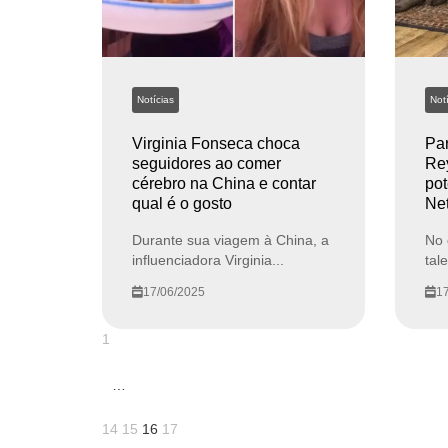
Notícias
Notí
Virginia Fonseca choca
Par
seguidores ao comer
Rey
cérebro na China e contar
pot
qual é o gosto
Net
Durante sua viagem à China, a
No 
influenciadora Virginia...
tal
17/06/2025
17
1
…
14
15
16
17