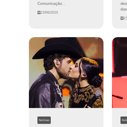
Comunicação...
des
das.
23/06/2025
23
Notícias
Notí