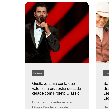
Notícias
Notí
Gusttavo Lima conta que
Sau
valoriza a orquestra de cada
Bra
cidade com Projeto Classic
Lea
Le
Durante uma entrevista ao
Grupo Bandeirantes de
Há 