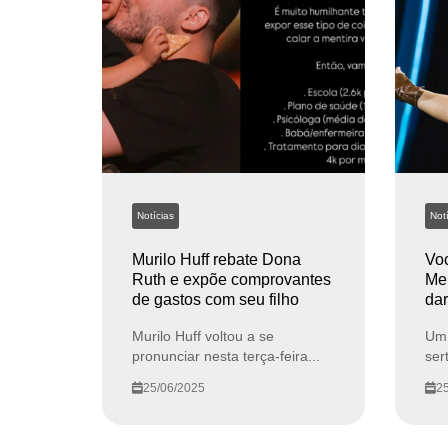
Notícias
Notí
Murilo Huff rebate Dona
Vo
Ruth e expõe comprovantes
Me
de gastos com seu filho
dar
Murilo Huff voltou a se
Um 
pronunciar nesta terça-feira...
ser
25/06/2025
25