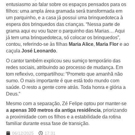
entusiasmo ao falar sobre os espaços pensados para os
filhos: uma ampla área gramada será transformada em
um parquinho, e a casa já possui uma brinquedoteca à
espera dos brinquedos das crianças. “Nessa parte de
grama aqui eu vou fazer o parquinho das Marias… Aqui
já tem uma brinquedoteca, só colocar os brinquedos”,
contou, referindo-se às filhas
Maria Alice
,
Maria Flor
e ao
caçula
José Leonardo
.
O cantor também explicou seu sumiço temporário das
redes sociais, atribuindo ao processo de mudança. Em
tom reflexivo, compartilhou: “Prometo que amanhã não
sumo. O mais importante é que está todo mundo com
saúde. O resto a gente corre atrás. Toda honra e glória a
Deus.”
Mesmo com a separação, Zé Felipe optou por manter-se
a apenas 300 metros da antiga residência
, priorizando
a proximidade com os filhos e a estabilidade da rotina
familiar durante essa fase de transição.
06/12/2025
17:31