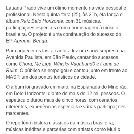
Lauana Prado vive um ótimo momento na vida pessoal e
profissional. Nesta quinta-feira (25), às 21h, ela lança o
álbum
Raiz Belo Horizonte
, com 31 músicas,
participações especiais e uma homenagem à música
brasileira. O projeto é uma continuação do sucesso do
EP
Apruma, Beagá
.
Para aquecer os fãs, a cantora fez um show surpresa na
Avenida Paulista, em São Paulo, cantando sucessos
como
Chora, Me Liga
,
Whisky Vagabund0
e
Fama de
Ruim
. O público se empolgou e cantou junto em frente ao
MASP, um dos pontos turísticos da cidade.
O álbum foi gravado em maio, na Esplanada do Mineirão,
em Belo Horizonte, diante de mais de 12 mil pessoas. O
espetáculo durou mais de cinco horas, com cenários
diferentes, experiências especiais e várias participações
marcantes.
O repertório mistura clássicos da música brasileira,
músicas inéditas e parcerias com artistas como Murilo